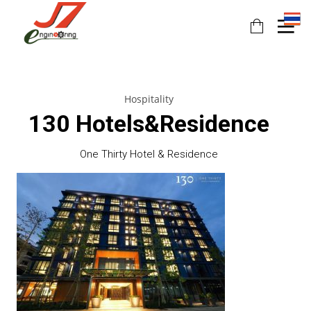
Hospitality
130 Hotels&Residence
One Thirty Hotel & Residence
11
11
11
JULY
JULY
JULY
2017
2017
2017
รอบรั้ว
รักษ์โลก
HEAT
ข่าวดึก
กับ
PUMP
ฉลาก
นวัตกรรม