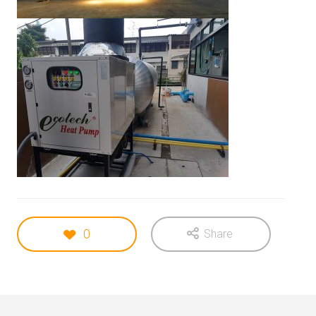
เบอร์ 5
รักษ์โลก
11
11
11
JULY
JULY
JULY
2017
2017
2017
อีโคเทคลุย
นวัตกรรม
มาตรฐาน
อาเซียน ชู
เพื่อสิ่ง
EN255-3
“เครื่องทำ
แวดล้อม
คืออะไร
น้ำ
แพงจริง
11
11
23
ร้อน”แบรนด์
หรือ
ไทย
JULY
JULY
MAY
2017
2017
2017
COP กับ
คนไทยได้
“ECOTECH”, A
COPT
ประโยชน์
LEADER IN
อะไรกับ
HEAT PUMP
โครงการ
TECHNOLOGY
23
23
23
TIEB
MAY
MAY
MAY
2017
2017
2017
OUR WARM
EXECUTIVE
พบนวัตกรรม
0
Share
WELCOME
INTERVIEW
ประหยัด
RHEEM
ON HEAT
พลังงาน ใน
MANUFACTURING
PUMP
งาน ASEAN
VISIT THAILAND
TECHNOLOGY
SUSTAINABLE
OF J-7
ENERGY WEEK
ENGINEERING
2017