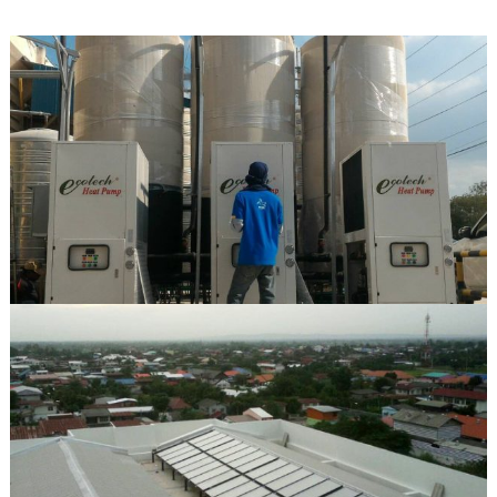
เบอร์ 5
รักษ์โลก
11
11
11
JULY
JULY
JULY
2017
2017
2017
อีโคเทคลุย
นวัตกรรม
มาตรฐาน
อาเซียน ชู
เพื่อสิ่ง
EN255-3
“เครื่องทำ
แวดล้อม
คืออะไร
น้ำ
แพงจริง
11
11
23
ร้อน”แบรนด์
หรือ
ไทย
JULY
JULY
MAY
2017
2017
2017
COP กับ
คนไทยได้
“ECOTECH”, A
COPT
ประโยชน์
LEADER IN
อะไรกับ
HEAT PUMP
โครงการ
TECHNOLOGY
23
23
23
TIEB
MAY
MAY
MAY
2017
2017
2017
OUR WARM
EXECUTIVE
พบนวัตกรรม
WELCOME
INTERVIEW
ประหยัด
RHEEM
ON HEAT
พลังงาน ใน
MANUFACTURING
PUMP
งาน ASEAN
VISIT THAILAND
TECHNOLOGY
SUSTAINABLE
OF J-7
ENERGY WEEK
ENGINEERING
2017