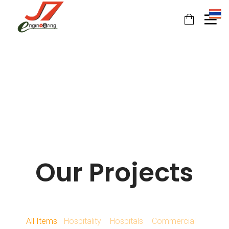
Our Projects
11
11
11
JULY
JULY
JULY
2017
2017
2017
รอบรั้ว
รักษ์โลก
HEAT
ข่าวดึก
กับ
PUMP
All Items
Hospitality
Hospitals
Commercial
ฉลาก
นวัตกรรม