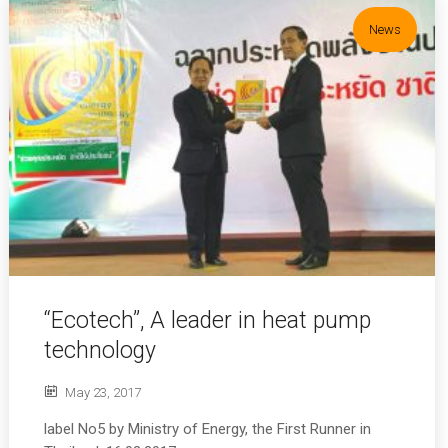
เบอร์ 5
รักษ์โลก
11
11
11
News
JULY
JULY
JULY
2017
2017
2017
อีโคเทคลุย
นวัตกรรม
มาตรฐาน
อาเซียน ชู
เพื่อสิ่ง
EN255-3
“เครื่องทำ
แวดล้อม
คืออะไร
น้ำ
แพงจริง
11
11
23
ร้อน”แบรนด์
หรือ
ไทย
JULY
JULY
MAY
2017
2017
2017
COP กับ
คนไทยได้
“ECOTECH”, A
COPT
ประโยชน์
LEADER IN
อะไรกับ
HEAT PUMP
โครงการ
TECHNOLOGY
23
23
23
TIEB
MAY
MAY
MAY
2017
2017
2017
“Ecotech”, A leader in heat pump
OUR WARM
EXECUTIVE
พบนวัตกรรม
WELCOME
INTERVIEW
ประหยัด
technology
RHEEM
ON HEAT
พลังงาน ใน
MANUFACTURING
PUMP
งาน ASEAN
May 23, 2017
VISIT THAILAND
TECHNOLOGY
SUSTAINABLE
OF J-7
ENERGY WEEK
label No5 by Ministry of Energy, the First Runner in
ENGINEERING
2017