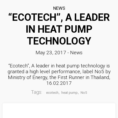
NEWS
“ECOTECH”, A LEADER
11
มาตรฐาน EN255-3 คืออะไร
JULY
IN HEAT PUMP
2017
TECHNOLOGY
11
May 23, 2017
-
News
COP กับ COPT
JULY
2017
“Ecotech”, A leader in heat pump technology is
granted a high level performance, label No5 by
Ministry of Energy, the First Runner in Thailand,
11
16.02.2017
คนไทยได้ประโยชน์อะไรกับ
JULY
Tags:
,
,
ecotech
heat pump
No5
โครงการ TIEB
2017
23