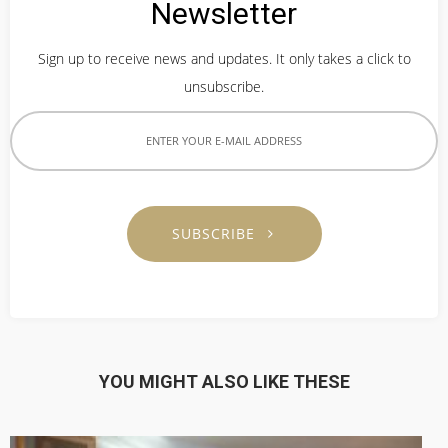
Newsletter
“ECOTECH”, A LEADER IN HEAT
MAY
PUMP TECHNOLOGY
2017
Sign up to receive news and updates. It only takes a click to
unsubscribe.
23
OUR WARM WELCOME RHEEM
MAY
MANUFACTURING VISIT
2017
THAILAND
SUBSCRIBE
23
EXECUTIVE INTERVIEW ON
MAY
HEAT PUMP TECHNOLOGY OF
2017
J-7 ENGINEERING
23
YOU MIGHT ALSO LIKE THESE
พบนวัตกรรมประหยัดพลังงาน
MAY
ในงาน ASEAN SUSTAINABLE
2017
ENERGY WEEK 2017