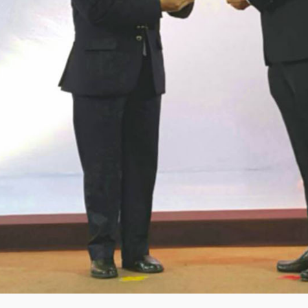
11
รักษ์โลกกับฉลากเบอร์ 5
JULY
2017
11
HEAT PUMP นวัตกรรมรักษ์โลก
JULY
2017
11
อีโคเทคลุยอาเซียน ชู “เครื่องทำ
JULY
น้ำร้อน”แบรนด์ไทย
2017
11
นวัตกรรมเพื่อสิ่งแวดล้อมแพง
JULY
จริงหรือ
2017