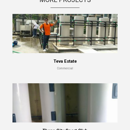
เบอร์ 5
รักษ์โลก
11
11
11
JULY
JULY
JULY
2017
2017
2017
อีโคเทคลุย
นวัตกรรม
มาตรฐาน
อาเซียน ชู
เพื่อสิ่ง
EN255-3
“เครื่องทำ
แวดล้อม
คืออะไร
น้ำ
แพงจริง
11
11
23
ร้อน”แบรนด์
หรือ
ไทย
JULY
JULY
MAY
2017
2017
2017
COP กับ
คนไทยได้
“ECOTECH”, A
Teva Estate
COPT
ประโยชน์
LEADER IN
อะไรกับ
HEAT PUMP
Commercial
โครงการ
TECHNOLOGY
23
23
23
TIEB
MAY
MAY
MAY
2017
2017
2017
OUR WARM
EXECUTIVE
พบนวัตกรรม
WELCOME
INTERVIEW
ประหยัด
RHEEM
ON HEAT
พลังงาน ใน
MANUFACTURING
PUMP
งาน ASEAN
VISIT THAILAND
TECHNOLOGY
SUSTAINABLE
OF J-7
ENERGY WEEK
ENGINEERING
2017