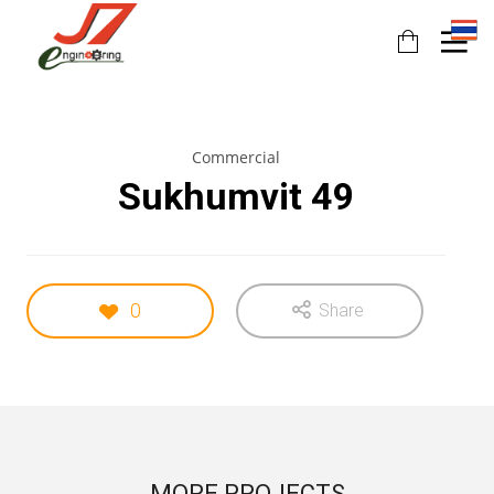
Commercial
Sukhumvit 49
0
Share
11
11
11
JULY
JULY
JULY
2017
2017
2017
รอบรั้ว
รักษ์โลก
HEAT
ข่าวดึก
กับ
PUMP
ฉลาก
นวัตกรรม
MORE PROJECTS