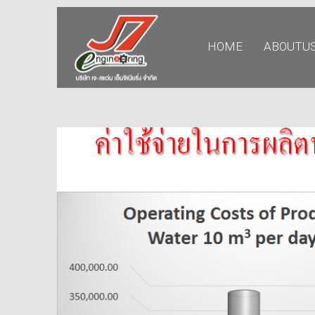
HOME
ABOUTU
11
รอบรั้ว ข่าวดึก
JULY
2017
11
อีโคเทคลุยอาเซียน ชู
JULY
“เครื่องทำน้ำร้อน”แบรนด์
2017