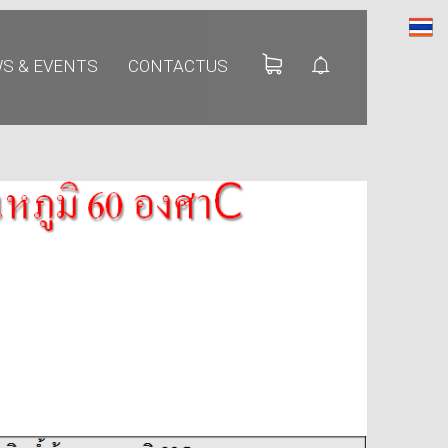
S & EVENTS
CONTACTUS
EAT PUMP นวัตกรรม
ักษ์โลก
าตรฐาน EN255-3 คือ
ะไร