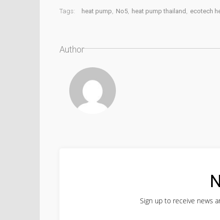
Tags:
heat pump
,
No5
,
heat pump thailand
,
ecotech h
Author
N
Sign up to receive news an