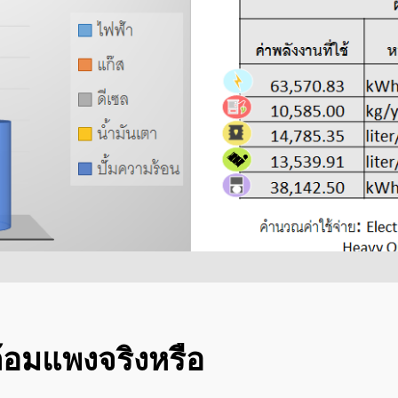
11
23
คนไทยได้ประโยชน์อะไร
“
JULY
MAY
กับโครงการ TIEB
I
2017
2017
T
23
23
EXECUTIVE INTERVIEW
พ
MAY
MAY
ON HEAT PUMP
พ
2017
2017
TECHNOLOGY OF J-7
S
ENGINEERING
W
ล้อมแพงจริงหรือ