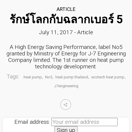
ARTICLE
รักษ์โลกกับฉลากเบอร์ 5
11
มาตรฐาน EN255-3 คืออะไร
JULY
July 11, 2017
-
Article
2017
A High Energy Saving Performance, label No5
granted by Ministry of Energy for J-7 Engineering
11
Company limited. The 1st runner on heat pump
COP กับ COPT
JULY
technology development.
2017
Tags:
,
,
,
,
heat pump
No5
heat pump thailand
ecotech heat pump
J7engineering
11
คนไทยได้ประโยชน์อะไรกับ
JULY
โครงการ TIEB
2017
Email address:
23