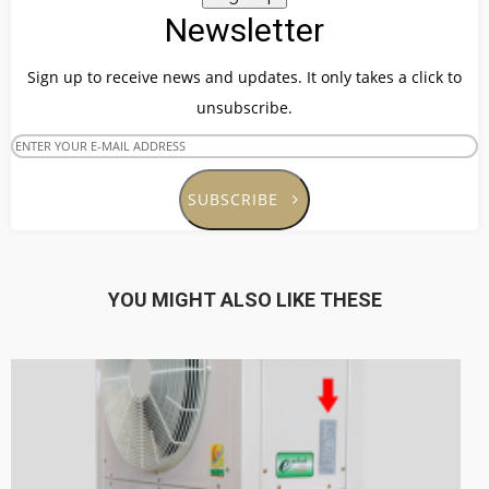
“ECOTECH”, A LEADER IN HEAT
MAY
Newsletter
PUMP TECHNOLOGY
2017
Sign up to receive news and updates. It only takes a click to
unsubscribe.
23
OUR WARM WELCOME RHEEM
MAY
MANUFACTURING VISIT
2017
THAILAND
SUBSCRIBE
23
EXECUTIVE INTERVIEW ON
MAY
YOU MIGHT ALSO LIKE THESE
HEAT PUMP TECHNOLOGY OF
2017
J-7 ENGINEERING
23
พบนวัตกรรมประหยัดพลังงาน
MAY
ในงาน ASEAN SUSTAINABLE
2017
ENERGY WEEK 2017