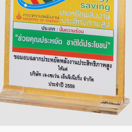
11
รักษ์โลกกับฉลากเบอร์ 5
JULY
2017
11
HEAT PUMP นวัตกรรมรักษ์โลก
JULY
2017
11
อีโคเทคลุยอาเซียน ชู “เครื่องทำ
JULY
น้ำร้อน”แบรนด์ไทย
2017
11
นวัตกรรมเพื่อสิ่งแวดล้อมแพง
JULY
จริงหรือ
2017