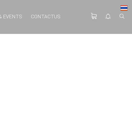
& EVENTS
CONTACTUS
EAT PUMP นวัตกรรม
ักษ์โลก
าตรฐาน EN255-3 คือ
ะไร