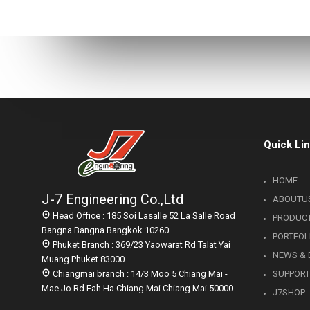
ไทย
11
COP กับ COPT
JULY
2017
23
Quick Li
OUR WARM WELCOME
MAY
RHEEM
2017
MANUFACTURING VISIT
HOME
THAILAND
J-7 Engineering Co.,Ltd
ABOUTU
Head Office : 185 Soi Lasalle 52 La Salle Road
PRODUC
Bangna Bangna Bangkok 10260
PORTFOL
Phuket Branch : 369/23 Yaowarat Rd Talat Yai
NEWS & 
Muang Phuket 83000
Chiangmai branch : 14/3 Moo 5 Chiang Mai -
SUPPOR
Mae Jo Rd Fah Ha Chiang Mai Chiang Mai 50000
J7SHOP