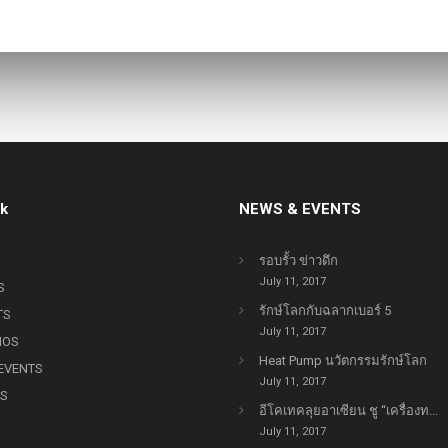
11
23
คนไทยได้ประโยชน์อะไร
“
JULY
MAY
กับโครงการ TIEB
I
2017
2017
T
23
23
nk
NEWS & EVENTS
EXECUTIVE INTERVIEW
พ
MAY
MAY
ON HEAT PUMP
พ
2017
2017
TECHNOLOGY OF J-7
S
รอบรั้ว ข่าวดึก
ENGINEERING
W
July 11, 2017
S
รักษ์โลกกับฉลากเบอร์ 5
TS
July 11, 2017
IOS
Heat Pump นวัตกรรมรักษ์โลก
EVENTS
July 11, 2017
TS
อีโคเทคลุยอาเซียน ชู “เครื่องท...
July 11, 2017