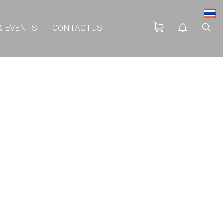
& EVENTS
CONTACTUS
EAT PUMP นวัตกรรม
ักษ์โลก
าตรฐาน EN255-3 คือ
ะไร