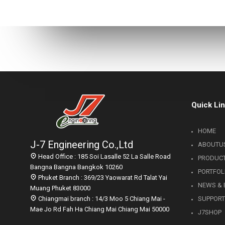
ไทย
11
COP กับ COPT
JULY
2017
23
Quick Li
OUR WARM WELCOME
MAY
RHEEM
2017
MANUFACTURING VISIT
HOME
THAILAND
J-7 Engineering Co.,Ltd
ABOUTU
Head Office : 185 Soi Lasalle 52 La Salle Road
PRODUC
Bangna Bangna Bangkok 10260
PORTFOL
Phuket Branch : 369/23 Yaowarat Rd Talat Yai
NEWS & 
Muang Phuket 83000
Chiangmai branch : 14/3 Moo 5 Chiang Mai -
SUPPOR
Mae Jo Rd Fah Ha Chiang Mai Chiang Mai 50000
J7SHOP