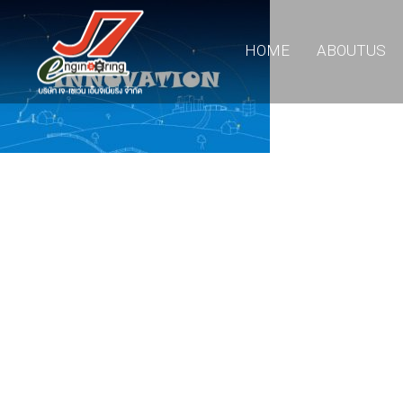
HOME
ABOUTUS
11
รอบรั้ว ข่าวดึก
JULY
2017
11
อีโคเทคลุยอาเซียน ชู
JULY
“เครื่องทำน้ำร้อน”แบรนด์
2017