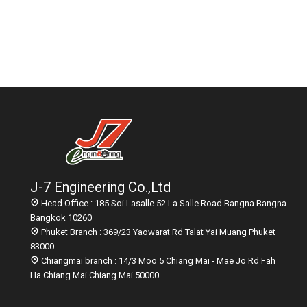
เบอร์ 5
รักษ์โลก
11
11
11
JULY
JULY
JULY
2017
2017
2017
อีโคเทคลุย
นวัตกรรม
มาตรฐาน
อาเซียน ชู
เพื่อสิ่ง
EN255-3
“เครื่องทำ
แวดล้อม
คืออะไร
น้ำ
แพงจริง
11
11
23
ร้อน”แบรนด์
หรือ
ไทย
JULY
JULY
MAY
2017
2017
2017
COP กับ
คนไทยได้
“ECOTECH”, A
COPT
ประโยชน์
LEADER IN
อะไรกับ
HEAT PUMP
โครงการ
TECHNOLOGY
23
23
23
J-7 Engineering Co.,Ltd
TIEB
MAY
MAY
MAY
Head Office : 185 Soi Lasalle 52 La Salle Road Bangna Bangna
2017
2017
2017
Bangkok 10260
OUR WARM
EXECUTIVE
พบนวัตกรรม
Phuket Branch : 369/23 Yaowarat Rd Talat Yai Muang Phuket
WELCOME
INTERVIEW
ประหยัด
RHEEM
ON HEAT
พลังงาน ใน
83000
MANUFACTURING
PUMP
งาน ASEAN
Chiangmai branch : 14/3 Moo 5 Chiang Mai - Mae Jo Rd Fah
VISIT THAILAND
TECHNOLOGY
SUSTAINABLE
Ha Chiang Mai Chiang Mai 50000
OF J-7
ENERGY WEEK
ENGINEERING
2017