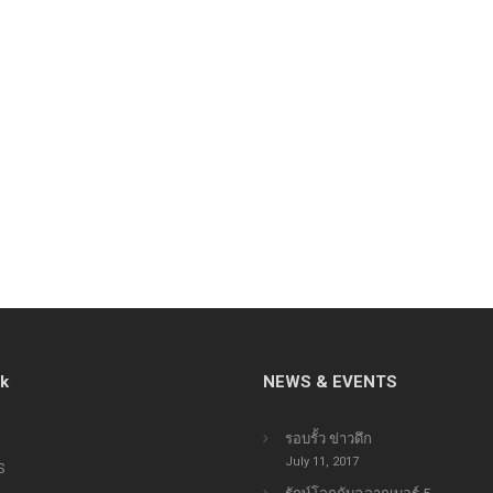
11
23
คนไทยได้ประโยชน์อะไร
“
JULY
MAY
กับโครงการ TIEB
I
2017
2017
T
cart
23
23
EXECUTIVE INTERVIEW
พ
MAY
MAY
ON HEAT PUMP
พ
2017
2017
TECHNOLOGY OF J-7
S
ENGINEERING
W
nk
NEWS & EVENTS
รอบรั้ว ข่าวดึก
July 11, 2017
S