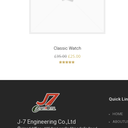
ไทย
11
COP กับ COPT
JULY
2017
Add to 
Classic Watch
23
£
35.00
£
25.00
OUR WARM WELCOME
MAY
RHEEM
2017
Rated
5.00
MANUFACTURING VISIT
out of 5
THAILAND
Quick Li
HOME
J-7 Engineering Co.,Ltd
ABOUTU