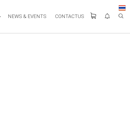
NEWS & EVENTS
CONTACTUS
EAT PUMP นวัตกรรม
ักษ์โลก
าตรฐาน EN255-3 คือ
ะไร