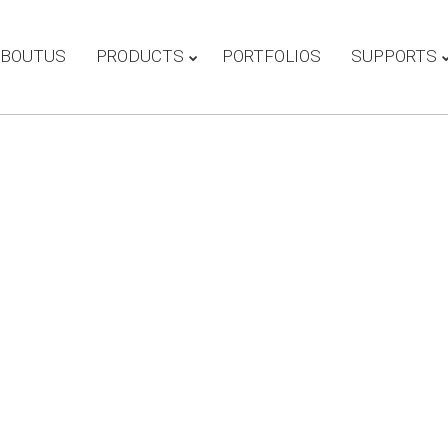
BOUTUS
PRODUCTS
PORTFOLIOS
SUPPORTS
11
11
รักษ์โลกกับฉลากเบอร์ 5
H
JULY
JULY
ร
2017
2017
11
11
นวัตกรรมเพื่อสิ่งแวดล้อม
ม
JULY
JULY
แพงจริงหรือ
อ
2017
2017