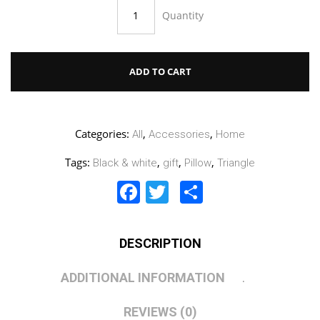
Quantity
ADD TO CART
Categories:
,
,
All
Accessories
Home
Tags:
,
,
,
Black & white
gift
Pillow
Triangle
Facebook
Twitter
Share
DESCRIPTION
ADDITIONAL INFORMATION
REVIEWS (0)