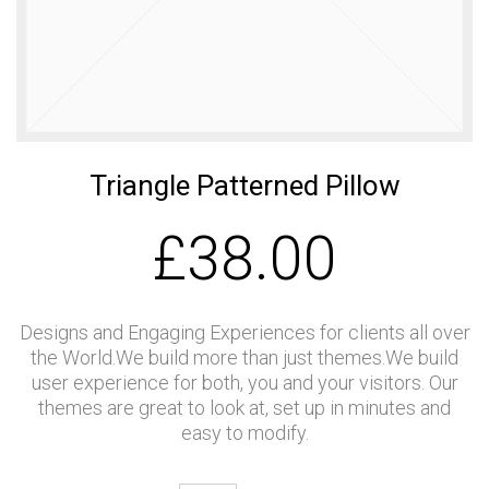
เบอร์ 5
รักษ์โลก
11
11
11
JULY
JULY
JULY
2017
2017
2017
อีโคเทคลุย
นวัตกรรม
มาตรฐาน
อาเซียน ชู
เพื่อสิ่ง
EN255-3
“เครื่องทำ
แวดล้อม
คืออะไร
น้ำ
แพงจริง
11
11
23
ร้อน”แบรนด์
หรือ
Triangle Patterned Pillow
ไทย
JULY
JULY
MAY
2017
2017
2017
COP กับ
คนไทยได้
“ECOTECH”, A
£
38.00
COPT
ประโยชน์
LEADER IN
อะไรกับ
HEAT PUMP
โครงการ
TECHNOLOGY
23
23
23
TIEB
MAY
MAY
MAY
Designs and Engaging Experiences for clients all over
2017
2017
2017
OUR WARM
EXECUTIVE
พบนวัตกรรม
the World.We build more than just themes.We build
WELCOME
INTERVIEW
ประหยัด
user experience for both, you and your visitors. Our
RHEEM
ON HEAT
พลังงาน ใน
themes are great to look at, set up in minutes and
MANUFACTURING
PUMP
งาน ASEAN
easy to modify.
VISIT THAILAND
TECHNOLOGY
SUSTAINABLE
OF J-7
ENERGY WEEK
ENGINEERING
2017