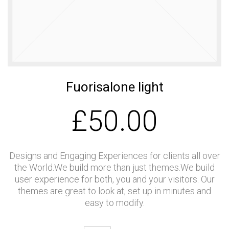
เบอร์ 5
รักษ์โลก
11
11
11
JULY
JULY
JULY
2017
2017
2017
อีโคเทคลุย
นวัตกรรม
มาตรฐาน
อาเซียน ชู
เพื่อสิ่ง
EN255-3
“เครื่องทำ
แวดล้อม
คืออะไร
น้ำ
แพงจริง
11
11
23
ร้อน”แบรนด์
หรือ
ไทย
JULY
Fuorisalone light
JULY
MAY
2017
2017
2017
COP กับ
คนไทยได้
“ECOTECH”, A
£
50.00
COPT
ประโยชน์
LEADER IN
อะไรกับ
HEAT PUMP
โครงการ
TECHNOLOGY
23
23
23
TIEB
MAY
MAY
MAY
Designs and Engaging Experiences for clients all over
2017
2017
2017
OUR WARM
EXECUTIVE
พบนวัตกรรม
the World.We build more than just themes.We build
WELCOME
INTERVIEW
ประหยัด
user experience for both, you and your visitors. Our
RHEEM
ON HEAT
พลังงาน ใน
themes are great to look at, set up in minutes and
MANUFACTURING
PUMP
งาน ASEAN
easy to modify.
VISIT THAILAND
TECHNOLOGY
SUSTAINABLE
OF J-7
ENERGY WEEK
ENGINEERING
2017