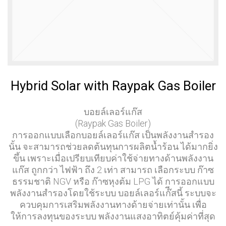
เบอร์ 5
รักษ์โลก
11
11
11
JULY
JULY
JULY
2017
2017
2017
อีโคเทคลุย
นวัตกรรม
มาตรฐาน
อาเซียน ชู
เพื่อสิ่ง
EN255-3
“เครื่องทำ
แวดล้อม
คืออะไร
น้ำ
แพงจริง
11
11
23
ร้อน”แบรนด์
หรือ
Hybrid Solar with Raypak Gas Boiler
ไทย
JULY
JULY
MAY
2017
2017
2017
COP กับ
คนไทยได้
“ECOTECH”, A
COPT
ประโยชน์
LEADER IN
บอยล์เลอร์แก๊ส
อะไรกับ
HEAT PUMP
(Raypak Gas Boiler)
โครงการ
TECHNOLOGY
23
23
23
การออกแบบเลือกบอยล์เลอร์แก๊ส เป็นพลังงานสำรอง
TIEB
นั้น จะสามารถช่วยลดต้นทุนการผลิตน้ำร้อน ได้มากยิ่ง
MAY
MAY
MAY
2017
2017
2017
ขึ้น เพราะเมื่อเปรียบเทียบค่าใช้จ่ายทางด้านพลังงาน
OUR WARM
EXECUTIVE
พบนวัตกรรม
แก๊ส ถูกกว่า ไฟฟ้า ถึง 2 เท่า สามารถ เลือกระบบ ก๊าซ
WELCOME
INTERVIEW
ประหยัด
ธรรมชาติ NGV หรือ ก๊าซหุงต้ม LPG ได้ การออกแบบ
RHEEM
ON HEAT
พลังงาน ใน
MANUFACTURING
PUMP
งาน ASEAN
พลังงานสำรองโดยใช้ระบบ บอยล์เลอร์แก๊ีสนี้ ระบบจะ
VISIT THAILAND
TECHNOLOGY
SUSTAINABLE
ควบคุมการเสริมพลังงานทางด้ายจ่ายเท่านั้น เพื่อ
OF J-7
ENERGY WEEK
ให้การลงทุนของระบบ พลังงานแสงอาทิตย์คุ้มค่าที่สุด
ENGINEERING
2017