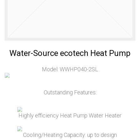
เบอร์ 5
รักษ์โลก
11
11
11
JULY
JULY
JULY
2017
2017
2017
อีโคเทคลุย
นวัตกรรม
มาตรฐาน
อาเซียน ชู
เพื่อสิ่ง
EN255-3
“เครื่องทำ
แวดล้อม
คืออะไร
น้ำ
แพงจริง
11
11
23
ร้อน”แบรนด์
หรือ
Water-Source ecotech Heat Pump
ไทย
JULY
JULY
MAY
2017
2017
2017
COP กับ
คนไทยได้
“ECOTECH”, A
COPT
ประโยชน์
LEADER IN
Model: WWHP040-2SL
อะไรกับ
HEAT PUMP
โครงการ
TECHNOLOGY
23
23
23
TIEB
MAY
MAY
MAY
Outstanding Features:
2017
2017
2017
OUR WARM
EXECUTIVE
พบนวัตกรรม
WELCOME
INTERVIEW
ประหยัด
RHEEM
ON HEAT
พลังงาน ใน
Highly efficiency Heat Pump Water Heater
MANUFACTURING
PUMP
งาน ASEAN
VISIT THAILAND
TECHNOLOGY
SUSTAINABLE
OF J-7
ENERGY WEEK
Cooling/Heating Capacity: up to design
ENGINEERING
2017