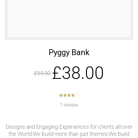
เบอร์ 5
รักษ์โลก
11
11
11
JULY
JULY
JULY
2017
2017
2017
อีโคเทคลุย
นวัตกรรม
มาตรฐาน
อาเซียน ชู
เพื่อสิ่ง
EN255-3
“เครื่องทำ
แวดล้อม
คืออะไร
น้ำ
แพงจริง
11
11
23
ร้อน”แบรนด์
หรือ
ไทย
JULY
Pyggy Bank
JULY
MAY
2017
2017
2017
COP กับ
คนไทยได้
“ECOTECH”, A
£
38.00
COPT
ประโยชน์
LEADER IN
อะไรกับ
HEAT PUMP
£
55.00
โครงการ
TECHNOLOGY
23
23
23
TIEB
MAY
MAY
MAY
2017
2017
2017
OUR WARM
EXECUTIVE
พบนวัตกรรม
5
1
4.00
out
1
review
WELCOME
INTERVIEW
of
based
ประหยัด
on
RHEEM
ON HEAT
พลังงาน ใน
customer
MANUFACTURING
PUMP
rating
งาน ASEAN
VISIT THAILAND
TECHNOLOGY
SUSTAINABLE
Designs and Engaging Experiences for clients all over
OF J-7
ENERGY WEEK
ENGINEERING
2017
the World.We build more than just themes.We build