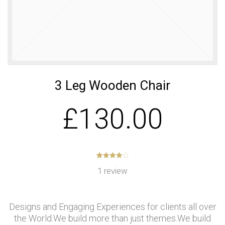
เบอร์ 5
รักษ์โลก
11
11
11
JULY
JULY
JULY
2017
2017
2017
อีโคเทคลุย
นวัตกรรม
มาตรฐาน
อาเซียน ชู
เพื่อสิ่ง
EN255-3
“เครื่องทำ
แวดล้อม
คืออะไร
น้ำ
แพงจริง
11
11
23
ร้อน”แบรนด์
หรือ
ไทย
JULY
3 Leg Wooden Chair
JULY
MAY
2017
2017
2017
COP กับ
คนไทยได้
“ECOTECH”, A
£
130.00
COPT
ประโยชน์
LEADER IN
อะไรกับ
HEAT PUMP
โครงการ
TECHNOLOGY
23
23
23
TIEB
MAY
MAY
MAY
2017
2017
2017
OUR WARM
EXECUTIVE
พบนวัตกรรม
5
1
4.00
out
1
review
WELCOME
INTERVIEW
of
based
ประหยัด
on
RHEEM
ON HEAT
พลังงาน ใน
customer
MANUFACTURING
PUMP
rating
งาน ASEAN
VISIT THAILAND
TECHNOLOGY
SUSTAINABLE
Designs and Engaging Experiences for clients all over
OF J-7
ENERGY WEEK
ENGINEERING
2017
the World.We build more than just themes.We build