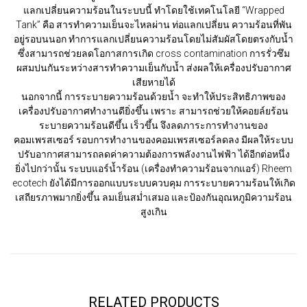
แลกเปลี่ยนความร้อนในระบบนี้ ทำโดยใช้เทคโนโลยี
“Wrapped
Tank”
คือ สารทำความเย็นจะไหลผ่าน ท่อแลกเปลี่ยน ความร้อนที่พัน
อยู่รอบนนอก ทำการแลกเปลี่ยนความร้อนโดยไม่สัมผัสโดยตรงกับน้ำ
ซึ่งสามารถช่วยลดโอกาสการเกิด
cross contamination
การรั่วซึม
ผสมปนกันระหว่างสารทำความเย็นกับน้ำ ส่งผลให้เครื่องปรับอากาศ
เสียหายได้
นอกจากนี้ การระบายความร้อนด้วยน้ำ จะทำให้ประสิทธิภาพของ
เครื่องปรับอากาศทำงานดียิ่งขึ้น เพราะ สามารถช่วยให้คอยล์ยร้อน
ระบายความร้อนดีขึ้น เร็วขึ้น จึงลดภาระการทำงานของ
คอมเพรสเซอร์ รอบการทำงานของคอมเพรสเซอร์ลดลง มีผลให้ระบบ
ปรับอากาศสามารถลดค่าความต้องการพลังงานไฟฟ้า ได้อีกต่อหนึ่ง
ยิ่งไปกว่านั้น ระบบแอร์น้ำร้อน
(เครื่องทำความร้อนจากแอร์) Rheem
ecotech
ยังได้มีการออกแบบระบบควบคุม การระบายความร้อนให้เกิด
เสถียรภาพมากยิ่งขึ้น ลมเย็นสม่ำเสมอ และป้องกันอุณหภูมิความร้อน
สูงเกิน
RELATED PRODUCTS