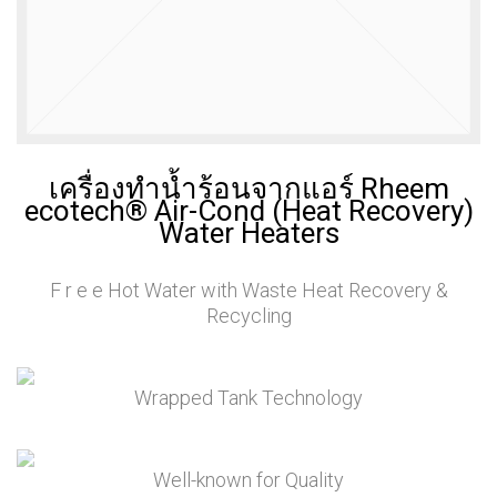
เบอร์ 5
รักษ์โลก
11
11
11
JULY
JULY
JULY
2017
2017
2017
อีโคเทคลุย
นวัตกรรม
มาตรฐาน
อาเซียน ชู
เพื่อสิ่ง
EN255-3
“เครื่องทำ
แวดล้อม
คืออะไร
น้ำ
แพงจริง
11
11
23
ร้อน”แบรนด์
หรือ
เครื่องทำน้ำร้อนจากแอร์ Rheem
ไทย
JULY
JULY
MAY
ecotech® Air-Cond (Heat Recovery)
2017
2017
2017
COP กับ
คนไทยได้
“ECOTECH”, A
Water Heaters
COPT
ประโยชน์
LEADER IN
อะไรกับ
HEAT PUMP
โครงการ
TECHNOLOGY
23
23
23
F r e e
Hot Water with Waste Heat Recovery &
TIEB
Recycling
MAY
MAY
MAY
2017
2017
2017
OUR WARM
EXECUTIVE
พบนวัตกรรม
WELCOME
INTERVIEW
ประหยัด
Wrapped Tank Technology
RHEEM
ON HEAT
พลังงาน ใน
MANUFACTURING
PUMP
งาน ASEAN
VISIT THAILAND
TECHNOLOGY
SUSTAINABLE
OF J-7
ENERGY WEEK
Well-known for Quality
ENGINEERING
2017