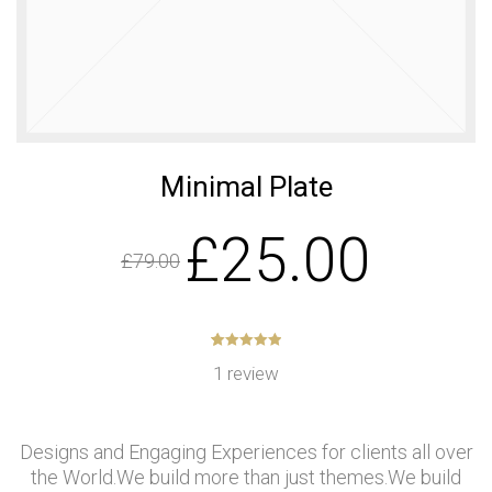
เบอร์ 5
รักษ์โลก
11
11
11
JULY
JULY
JULY
2017
2017
2017
อีโคเทคลุย
นวัตกรรม
มาตรฐาน
อาเซียน ชู
เพื่อสิ่ง
EN255-3
“เครื่องทำ
แวดล้อม
คืออะไร
น้ำ
แพงจริง
11
11
23
ร้อน”แบรนด์
หรือ
ไทย
JULY
Minimal Plate
JULY
MAY
2017
2017
2017
COP กับ
คนไทยได้
“ECOTECH”, A
£
25.00
COPT
ประโยชน์
LEADER IN
อะไรกับ
HEAT PUMP
£
79.00
โครงการ
TECHNOLOGY
23
23
23
TIEB
MAY
MAY
MAY
2017
2017
2017
OUR WARM
EXECUTIVE
พบนวัตกรรม
5
1
5.00
out of
1
review
WELCOME
INTERVIEW
based on
ประหยัด
customer
RHEEM
ON HEAT
พลังงาน ใน
rating
MANUFACTURING
PUMP
งาน ASEAN
VISIT THAILAND
TECHNOLOGY
SUSTAINABLE
Designs and Engaging Experiences for clients all over
OF J-7
ENERGY WEEK
ENGINEERING
2017
the World.We build more than just themes.We build