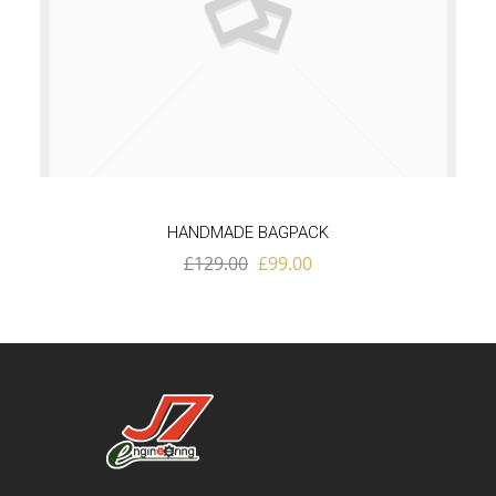
HANDMADE BAGPACK
£
129.00
£
99.00